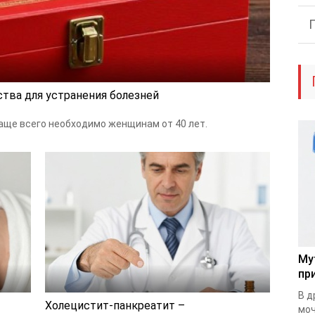
ства для устранения болезней
ще всего необходимо женщинам от 40 лет.
Му
пр
В д
Холецистит-панкреатит –
моч