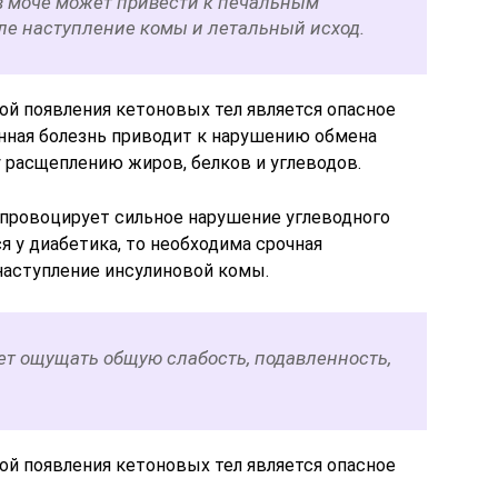
в моче может привести к печальным
сле наступление комы и летальный исход.
ой появления кетоновых тел является опасное
анная болезнь приводит к нарушению обмена
у расщеплению жиров, белков и углеводов.
 провоцирует сильное нарушение углеводного
я у диабетика, то необходима срочная
наступление инсулиновой комы.
ет ощущать общую слабость, подавленность,
ой появления кетоновых тел является опасное