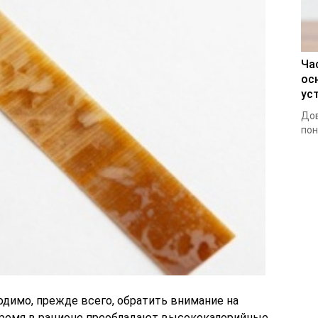
Ча
ос
ус
Дов
пон
одимо, прежде всего, обратить внимание на
 время в рационе преобладают высококалорийные,