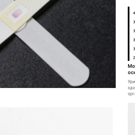
Мо
ос
Ури
здо
орг