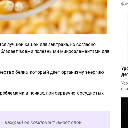
фун
тся лучшей кашей для завтрака, но согласно
обладает всеми полезными микроэлементами для
Ур
чество белка, который дает организму энергию
де
Уро
при
роблемами в почках, при сердечно-сосудистых
т – каждый ее компонент имеет свои