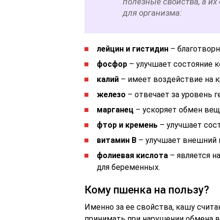
полезные свойства, а их
для организма:
лейцин и гистидин
– благотворн
фосфор
– улучшает состояние к
калий
– имеет воздействие на 
железо
– отвечает за уровень г
марганец
– ускоряет обмен вещ
фтор и кремень
– улучшает состо
витамин B
– улучшает внешний в
фолиевая кислота
– является н
для беременных.
Кому пшенка на пользу?
Именно за ее свойства, кашу счи
принимать при нарушении обмена в