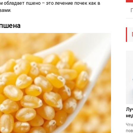
 обладает пшено – это лечение почек как в
вами.
 пшена
Лу
не
Что
пов