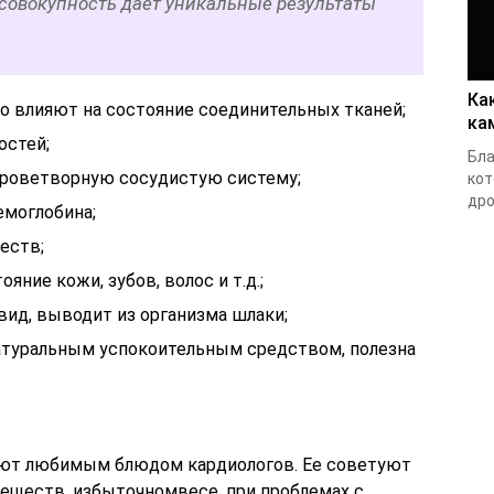
 совокупность дает уникальные результаты
Ка
о влияют на состояние соединительных тканей;
ка
остей;
Бла
кроветворную сосудистую систему;
кот
дро
емоглобина;
еств;
яние кожи, зубов, волос и т.д.;
ид, выводит из организма шлаки;
атуральным успокоительным средством, полезна
тают любимым блюдом кардиологов. Ее советуют
еществ, избыточномвесе, при проблемах с