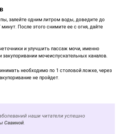
в
пы, залейте одним литром воды, доведите до
 минут. После этого снимите ее с огня, дайте
еточники и улучшить пассаж мочи, именно
и закупоривании мочеиспускательных каналов.
ринимать необходимо по 1 столовой ложке, через
закупоривание не пройдет.
аболеваний наши читатели успешно
ы Савиной
.