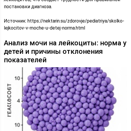
постановки диагноза.
Источник:
https://nektarin.su/zdorovje/pediatriya/skolko-
lejkocitov-v-moche-u-detej-norma.html
Анализ мочи на лейкоциты: норма у
детей и причины отклонения
показателей