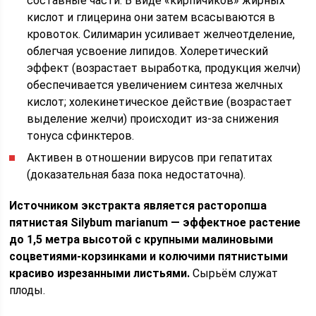
составные части. В виде «кирпичиков» жирных
кислот и глицерина они затем всасываются в
кровоток. Силимарин усиливает желчеотделение,
облегчая усвоение липидов. Холеретический
эффект (возрастает выработка, продукция желчи)
обеспечивается увеличением синтеза желчных
кислот; холекинетическое действие (возрастает
выделение желчи) происходит из-за снижения
тонуса сфинктеров.
Активен в отношении вирусов при гепатитах
(доказательная база пока недостаточна).
Источником экстракта является расторопша
пятнистая Silybum marianum — эффектное растение
до 1,5 метра высотой с крупными малиновыми
соцветиями-корзинками и колючими пятнистыми
красиво изрезанными листьями.
Сырьём служат
плоды.