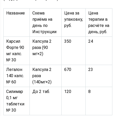
Название
Схема
Цена за
Цена
приёма на
упаковку,
терапии в
день по
руб.
расчёте на
Инструкции
день, руб.
Карсил
Капсула 2
350
24
Форте 90
раза (90
мг капс.
мг×2)
№ 30
Легалон
Капсула 2
670
23
140 капс.
раза
№ 60
(140мг×2)
Силимар
До 2 таб.
120
8
0,1 мг
таблетки
№ 30