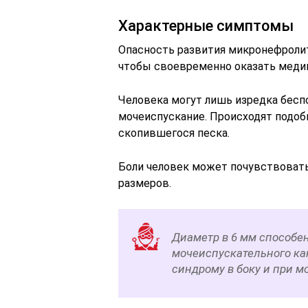
Характерные симптомы
Опасность развития микронефролит
чтобы своевременно оказать меди
Человека могут лишь изредка бесп
мочеиспускание. Происходят подо
скопившегося песка.
Боли человек может почувствовать
размеров.
Диаметр в 6 мм способен
мочеиспускательного ка
синдрому в боку и при м