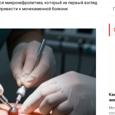
тся микронефролитиаз, который на первый взгляд
привести к мочекаменной болезни.
Ка
же
Мо
сос