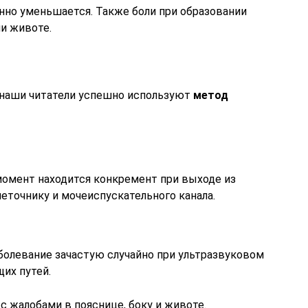
но уменьшается. Также боли при образовании
и животе.
 наши читатели успешно используют
метод
 момент находится конкремент при выходе из
четочнику и мочеиспускательного канала.
олевание зачастую случайно при ультразвуковом
их путей.
с жалобами в пояснице, боку и животе.