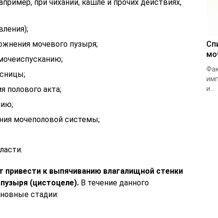
пример, при чихании, кашле и прочих действиях,
ления);
ожнения мочевого пузыря;
Сп
мо
мочеиспусканию;
Фак
ясницы;
имп
 полового акта;
и...
нию;
ния мочеполовой системы;
ласти.
 привести к выпячиванию влагалищной стенки
пузыря (цистоцеле).
В течение данного
сновные стадии: