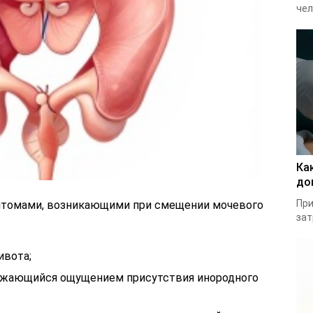
чел
Ка
до
При
птомами, возникающими при смещении мочевого
зат
ивота;
ажающийся ощущением присутствия инородного