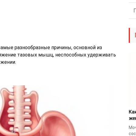
амые разнообразные причины, основной из
тяжение тазовых мышц, неспособных удерживать
ожении.
Ка
же
Мо
сос