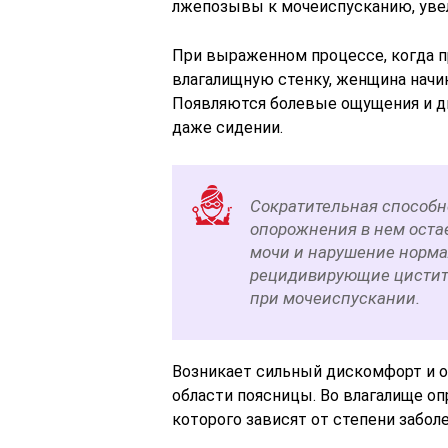
лжепозывы к мочеиспусканию, увел
При выраженном процессе, когда п
влагалищную стенку, женщина начин
Появляются болевые ощущения и ди
даже сидении.
Сократительная способн
опорожнения в нем остае
мочи и нарушение норма
рецидивирующие цистит
при мочеиспускании.
Возникает сильный дискомфорт и о
области поясницы. Во влагалище о
которого зависят от степени забол