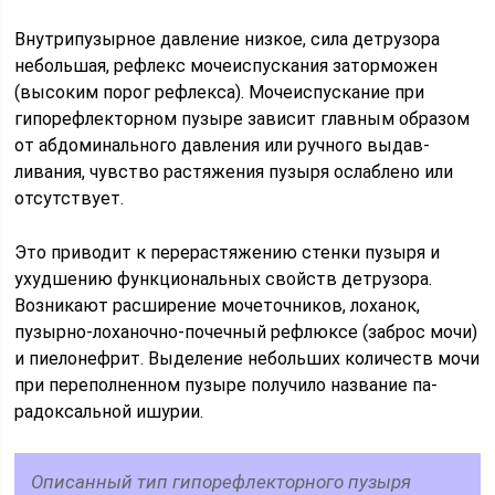
Внутрипузырное давление низкое, сила детрузора
небольшая, рефлекс мочеиспускания заторможен
(высо­ким порог рефлекса). Мочеиспускание при
гипорефлекторном пузыре за­висит главным образом
от абдоминального давления или ручного выдав­
ливания, чувство растяжения пузыря ослаблено или
отсутствует.
Это при­водит к перерастяжению стенки пузыря и
ухудшению функциональных свойств детрузора.
Возникают расширение мочеточников, лоханок,
пузырно-лоханочно-почечный рефлюксе (заброс мочи)
и пиелонефрит. Выделение не­больших количеств мочи
при переполненном пузыре получило название па­
радоксальной ишурии.
Описанный тип гипорефлекторного пузыря