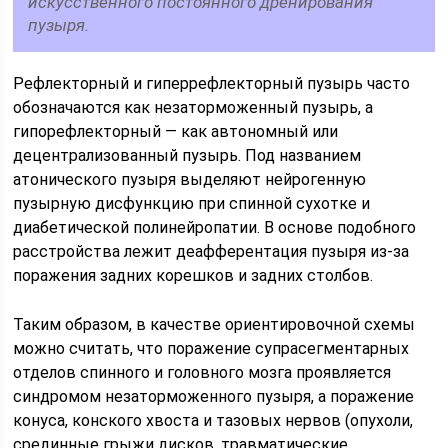
искусственного постоянного дренирования
пузыря.
Рефлекторный и гиперрефлекторный пузырь часто
обозначаются как незаторможенный пузырь, а
гипорефлекторный — как автономный или
децентрализованный пузырь. Под названием
атонического пузыря выделяют нейрогенную
пузырную дисфункцию при спинной сухотке и
диабетической полинейропатии. В основе подобного
расстройства лежит деафферентация пузыря из-за
поражения задних корешков и задних столбов.
Таким образом, в качестве ориентировочной схемы
можно считать, что поражение супрасегментарных
отделов спинного и головного мозга про­является
синдромом незаторможенного пузыря, а поражение
конуса, кон­ского хвоста и тазовых нервов (опухоли,
срединные грыжи дисков, травма­тические,