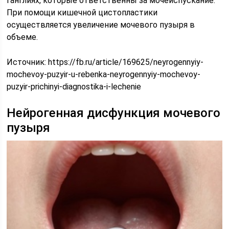
ганглиях, которые ответственны за мочеиспускание.
При помощи кишечной цистопластики
осуществляется увеличение мочевого пузыря в
объеме.
Источник:
https://fb.ru/article/169625/neyrogennyiy-
mochevoy-puzyir-u-rebenka-neyrogennyiy-mochevoy-
puzyir-prichinyi-diagnostika-i-lechenie
Нейрогенная дисфункция мочевого
пузыря