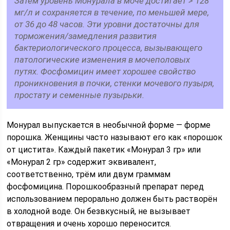
Затем уровень Монурала в моче достигает > 128
мг/л и сохраняется в течение, по меньшей мере,
от 36 до 48 часов. Эти уровни достаточны для
торможения/замедления развития
бактериологического процесса, вызывающего
патологические изменения в мочеполовых
путях. Фосфомицин имеет хорошее свойство
проникновения в почки, стенки мочевого пузыря,
простату и семенные пузырьки.
Монурал выпускается в необычной форме — форме
порошка. Женщины часто называют его как «порошок
от цистита». Каждый пакетик «Монурал 3 гр» или
«Монурал 2 гр» содержит эквивалент,
соответственно, трём или двум граммам
фосфомицина. Порошкообразный препарат перед
использованием перорально должен быть растворён
в холодной воде. Он безвкусный, не вызывает
отвращения и очень хорошо переносится.