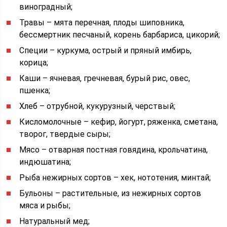
виноградный;
Травы – мята перечная, плоды шиповника,
бессмертник песчаный, корень барбариса, цикорий;
Специи – куркума, острый и пряный имбирь,
корица;
Каши – ячневая, гречневая, бурый рис, овес,
пшенка;
Хлеб – отрубной, кукурузный, черствый;
Кисломолочные – кефир, йогурт, ряженка, сметана,
творог, твердые сыры;
Мясо – отварная постная говядина, крольчатина,
индюшатина;
Рыба нежирных сортов – хек, нототения, минтай;
Бульоны – растительные, из нежирных сортов
мяса и рыбы;
Натуральный мед;