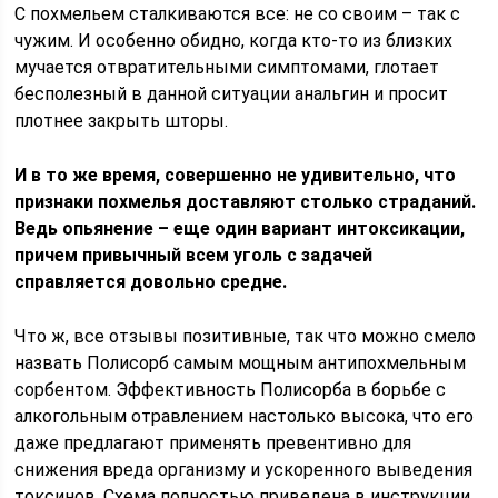
С похмельем сталкиваются все: не со своим – так с
чужим. И особенно обидно, когда кто-то из близких
мучается отвратительными симптомами, глотает
бесполезный в данной ситуации анальгин и просит
плотнее закрыть шторы.
И в то же время, совершенно не удивительно, что
признаки похмелья доставляют столько страданий.
Ведь опьянение – еще один вариант интоксикации,
причем привычный всем уголь с задачей
справляется довольно средне.
Что ж, все отзывы позитивные, так что можно смело
назвать Полисорб самым мощным антипохмельным
сорбентом. Эффективность Полисорба в борьбе с
алкогольным отравлением настолько высока, что его
даже предлагают применять превентивно для
снижения вреда организму и ускоренного выведения
токсинов. Схема полностью приведена в инструкции,