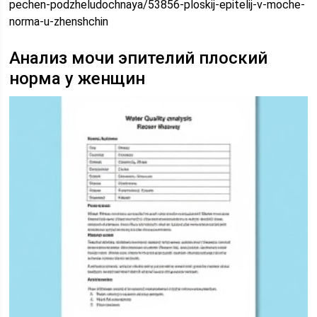
pechen-podzheludochnaya/53856-ploskij-epitelij-v-moche-
norma-u-zhenshchin
Анализ мочи эпителий плоский
норма у женщин