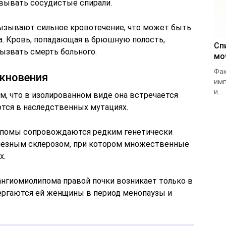
овывать сосудистые спирали.
ызывают сильное кровотечение, что может быть
ка. Кровь, попадающая в брюшную полость,
Сп
ызвать смерть больного.
мо
Фак
кновения
имп
и...
м, что в изолированном виде она встречается
ются в наследственных мутациях.
ипомы сопровождаются редким генетически
лезным склерозом, при котором множественные
х.
ангиомиолипома правой почки возникает только в
вергаются ей женщины в период менопаузы и