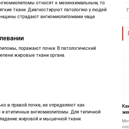
Ангиомиолипомы относят к мезинхимальным, то
мягкие ткани. Диагностируют патологию у людей
Женщины страдают ангиомиолипомами чаще
левании
липомы, поражают почки. В патологический
епени жировые ткани органа.
ко в правой почке, ее определяют как
Ка
и атипичные ангиомиолипомы. Для типичной
же
ладание жировой и мышечной ткани.
Мо
сос