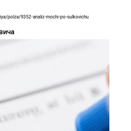
logiya/polza/9352-analiz-mochi-po-sulkovichu
вича