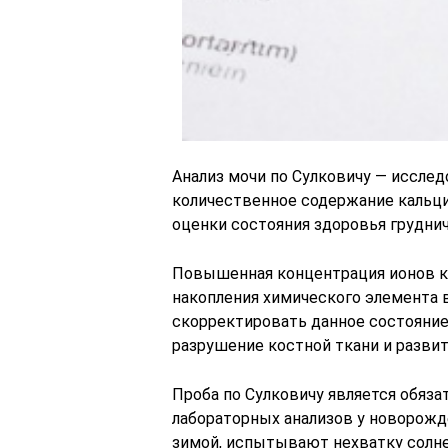
Анализ мочи по Сулковичу — иссле
количественное содержание кальци
оценки состояния здоровья груднич
Повышенная концентрация ионов к
накопления химического элемента 
скорректировать данное состояние
разрушение костной ткани и разви
Проба по Сулковичу является обяз
лабораторных анализов у новорож
зимой, испытывают нехватку солне