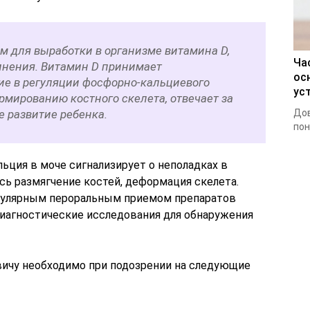
м для выработки в организме витамина D,
Ча
нения. Витамин D принимает
ос
ие в регуляции фосфорно-кальциевого
ус
рмированию костного скелета, отвечает за
е развитие ребенка.
Дов
пон
ьция в моче сигнализирует о неполадках в
ось размягчение костей, деформация скелета.
гулярным пероральным приемом препаратов
диагностические исследования для обнаружения
вичу необходимо при подозрении на следующие