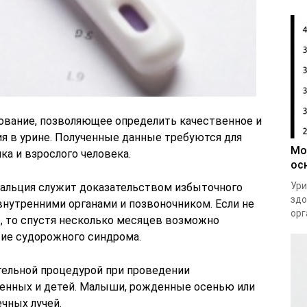
дование, позволяющее определить качественное и
я в урине. Полученные данные требуются для
Мо
ка и взрослого человека.
ос
Ури
альция служит доказательством избыточного
здо
внутренними органами и позвоночником. Если не
орг
, то спустя несколько месяцев возможно
тие судорожного синдрома.
ательной процедурой при проведении
денных и детей. Малыши, рожденные осенью или
чных лучей.