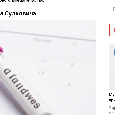
бного вмешательства.
а Сулковича
Му
пр
В д
моч