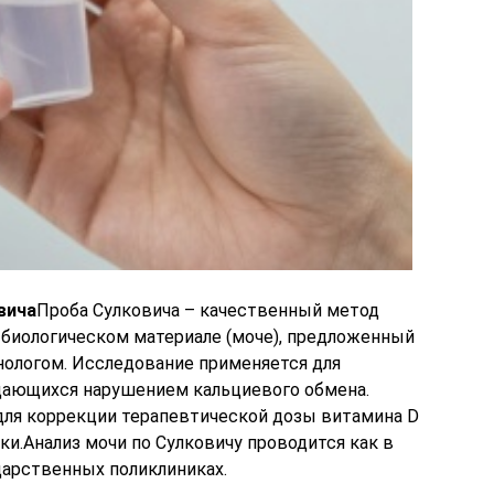
вича
Проба Сулковича – качественный метод
 биологическом материале (моче), предложенный
нологом. Исследование применяется для
дающихся нарушением кальциевого обмена.
для коррекции терапевтической дозы витамина D
и.Анализ мочи по Сулковичу проводится как в
ударственных поликлиниках.