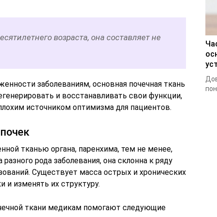
есятилетнего возраста, она составляет не
Ча
ос
ус
Дов
женности заболеваниям, основная почечная ткань
пон
генерировать и восстанавливать свои функции,
еплохим источником оптимизма для пациентов.
 почек
ной тканью органа, паренхима, тем не менее,
 разного рода заболевания, она склонна к ряду
зований. Существует масса острых и хронических
и и изменять их структуру.
очечной ткани медикам помогают следующие