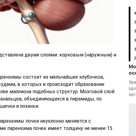
едставлена двумя слоями: корковым (наружным) и
Мо
ос
ренхимы состоит из мельчайших клубочков,
Ури
удами, в которых и происходит образование
здо
олее миллиона подобных структур. Мозговой слой
орг
анальцев, объединяющихся в пирамиды, по
шечки и лоханки.
паренхимы почки неуклонно меняется с
ме паренхима почек имеет толщину не менее 15