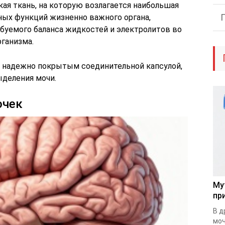
кая ткань, на которую возлагается наибольшая
ых функций жизненно важного органа,
уемого баланса жидкостей и электролитов во
рганизма.
, надежно покрытым соединительной капсулой,
деления мочи.
очек
Му
пр
В д
моч