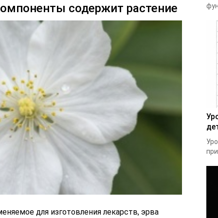
компоненты содержит растение
фун
Ур
де
Уро
при
меняемое для изготовления лекарств, эрва