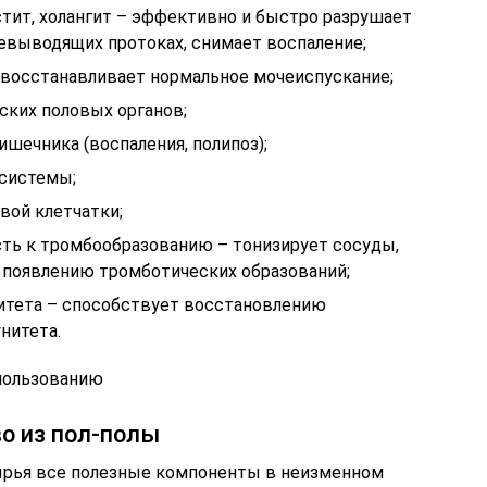
стит, холангит – эффективно и быстро разрушает
евыводящих протоках, снимает воспаление;
и восстанавливает нормальное мочеиспускание;
ких половых органов;
ишечника (воспаления, полипоз);
 системы;
вой клетчатки;
сть к тромбообразованию – тонизирует сосуды,
 появлению тромботических образований;
итета – способствует восстановлению
нитета.
спользованию
о из пол-полы
ырья все полезные компоненты в неизменном