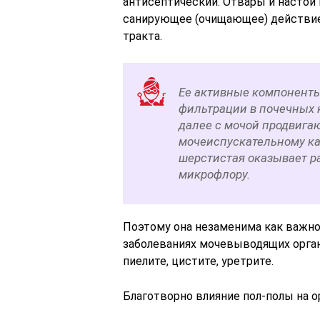
антисептический. Отвары и настои
санирующее (очищающее) действие
тракта.
Ее активные компоненты 
фильтрации в почечных к
далее с мочой продвига
мочеиспускательному кан
шерстистая оказывает р
микрофлору.
Поэтому она незаменима как важн
заболеваниях мочевыводящих орга
пиелите, цистите, уретрите.
Благотворно влияние пол-полы на о