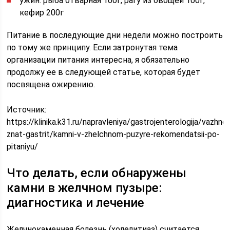
ужин: рыба отварная 100г, рагу из овощей 100г,
кефир 200г
Питание в последующие дни недели можно построить
по тому же принципу. Если затронутая тема
организации питания интересна, я обязательно
продолжу ее в следующей статье, которая будет
посвящена ожирению.
Источник:
https://klinika.k31.ru/napravleniya/gastrojenterologija/vazhno
znat-gastrit/kamni-v-zhelchnom-puzyre-rekomendatsii-po-
pitaniyu/
Что делать, если обнаружены
камни в желчном пузыре:
диагностика и лечение
Желчнокаменная болезнь (холелитиаз) считается