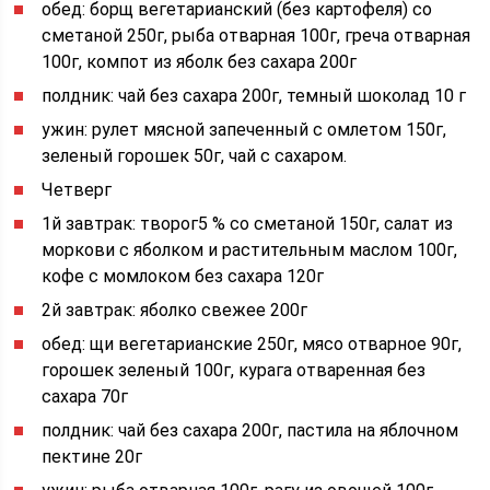
обед: борщ вегетарианский (без картофеля) со
сметаной 250г, рыба отварная 100г, греча отварная
100г, компот из яболк без сахара 200г
полдник: чай без сахара 200г, темный шоколад 10 г
ужин: рулет мясной запеченный с омлетом 150г,
зеленый горошек 50г, чай с сахаром.
Четверг
1й завтрак: творог5 % со сметаной 150г, салат из
моркови с яболком и растительным маслом 100г,
кофе с момлоком без сахара 120г
2й завтрак: яболко свежее 200г
обед: щи вегетарианские 250г, мясо отварное 90г,
горошек зеленый 100г, курага отваренная без
сахара 70г
полдник: чай без сахара 200г, пастила на яблочном
пектине 20г