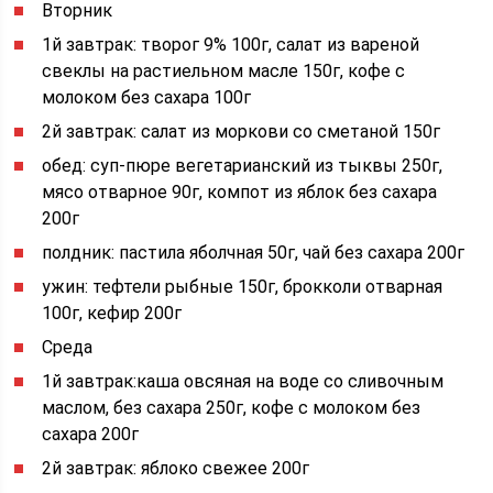
Вторник
1й завтрак: творог 9% 100г, салат из вареной
свеклы на растиельном масле 150г, кофе с
молоком без сахара 100г
2й завтрак: салат из моркови со сметаной 150г
обед: суп-пюре вегетарианский из тыквы 250г,
мясо отварное 90г, компот из яблок без сахара
200г
полдник: пастила яболчная 50г, чай без сахара 200г
ужин: тефтели рыбные 150г, брокколи отварная
100г, кефир 200г
Среда
1й завтрак:каша овсяная на воде со сливочным
маслом, без сахара 250г, кофе с молоком без
сахара 200г
2й завтрак: яблоко свежее 200г