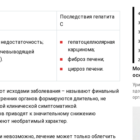
Последствия гепатита
С
 недостаточность;
гепатоцеллюлярная
карцинома;
лчевыводящей
).
фиброз печени;
Мо
цирроз печени.
ос
Ури
ют исходами заболевания – называют финальный
здо
орг
тренних органов формируются длительно, не
й клинической симптоматикой.
ов приводят к значительному снижению
еют необратимый характер.
 невозможно, лечение может только облегчить