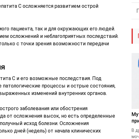
гепатита С осложняется развитием острой
мого пациента, так и для окружающих его людей.
ием осложнений и неблагоприятных последствий.
только с точки зрения возможности передачи
ия
атита С и его возможные последствия. Под
 патологические процессы и острые состояния,
выраженных изменений внутренних органов.
острого заболевания или обострения
Му
ода от осложнения высок, но есть определенные
пр
ополучный исход болезни. Осложнения
лько дней (недель) от начала клинических
В д
моч