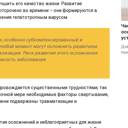
учшить его качество жизни. Развитие
 отсрочено во времени – они формируются в
ажения гепатотропным вирусом.
Ча
ос
ус
и, особенно субкомпенсированный и
любой момент могут осложнить развитием
Дов
ализации. Риск развития этого осложнения
пон
авность заболевания.
опровождается существенными трудностями, так
аточной мере необходимые факторы свертывания,
пени подвержены травматизации и
тия осложнений и неблагоприятных для жизни