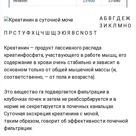
А Б В Г Д Е Ж
З И К Л М Н О
П Р С Т У Ф Х Ц Ч Ш Щ Э Ю Я B C N O S T
Креатинин — продукт пассивного распада
креатинфосфата, участвующего в работе мышц, его
содержание в крови очень стабильно и зависит в
основном только от общей мышечной массы (и,
соответственно, — от пола и возраста).
Это вещество га подвергается фильтрации в
клубочках почек и затем не реабсорбируется и в
норме не секретируется в почечных канальцах.
Суточная экскреция креатинина с мочой,
таким образом, говорит об эффективности почечной
фильтрации.