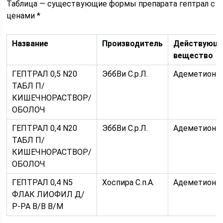
Таблица — существующие формы препарата гептрал с
ценами *
Название
Производитель
Действующ
вещество
ГЕПТРАЛ 0,5 N20
ЭббВи С.р.Л.
Адеметиони
ТАБЛ П/
КИШЕЧНОРАСТВОР/
ОБОЛОЧ
ГЕПТРАЛ 0,4 N20
ЭббВи С.р.Л.
Адеметиони
ТАБЛ П/
КИШЕЧНОРАСТВОР/
ОБОЛОЧ
ГЕПТРАЛ 0,4 N5
Хоспира С.п.А.
Адеметиони
ФЛАК ЛИОФИЛ Д/
Р-РА В/В В/М