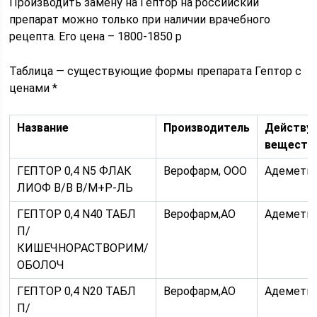
Производить замену на Гептор на российский
препарат можно только при наличии врачебного
рецепта. Его цена – 1800-1850 р
Таблица — существующие формы препарата Гептор с
ценами *
Название
Производитель
Действу
веществ
ГЕПТОР 0,4 N5 ФЛАК
Верофарм, ООО
Адемети
ЛИОФ В/В В/М+Р-ЛЬ
ГЕПТОР 0,4 N40 ТАБЛ
Верофарм,АО
Адемети
П/
КИШЕЧНОРАСТВОРИМ/
ОБОЛОЧ
ГЕПТОР 0,4 N20 ТАБЛ
Верофарм,АО
Адемети
П/