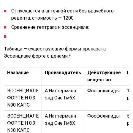
Отпускается в аптечной сети без врачебного
рецепта, стоимость — 1200.
Сравнение гептрала и эссенциале:
Таблица — существующие формы препарата
Эссенциале форте с ценами *
Название
Производитель
Действующее
Ц
вещество
ЭССЕНЦИАЛЕ
А.Наттерманн
Фосфолипиды
12
ФОРТЕ Н 0,3
энд Сие ГмбХ
ру
N90 КАПС
ЭССЕНЦИАЛЕ
А.Наттерманн
Фосфолипиды
55
ФОРТЕ Н 0,3
энд Сие ГмбХ
ру
N30 КАПС