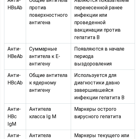
Анти-
Общие антитела
Являются показателем
HBsAb
против
перенесенной ранее
поверхностного
инфекции или
антигена
проведенной
вакцинации против
гепатита В
Анти-
Суммарные
Появляются в начале
HBeAb
антитела к E-
периода
антигену
выздоровления
Анти-
Общие антитела
Используется для
HBcAb
к ядерному
диагностики давно
антигену
завершившейся
инфекции гепатита В
Анти-
Антитела
Маркеры острого
HBc
класса Ig M
вирусного гепатита
IgM
Анти-
Антитела
Маркеры текущего или