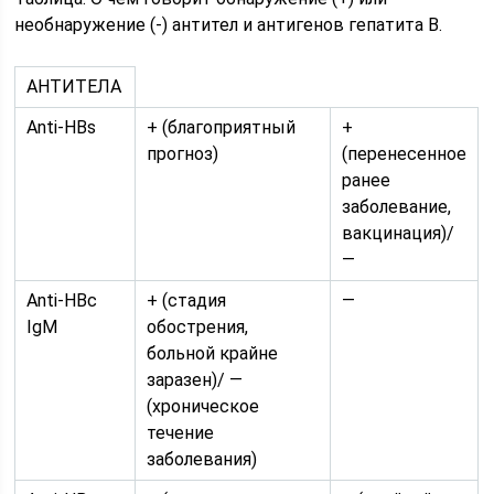
необнаружение (-) антител и антигенов гепатита В.
АНТИТЕЛА
Anti-HBs
+ (благоприятный
+
прогноз)
(перенесенное
ранее
заболевание,
вакцинация)/
—
Anti-НВс
+ (стадия
—
IgM
обострения,
больной крайне
заразен)/ —
(хроническое
течение
заболевания)